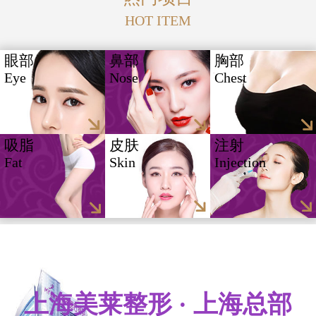
HOT ITEM
眼部
鼻部
胸部
Eye
Nose
Chest
吸脂
皮肤
注射
Fat
Skin
Injection
上海美莱整形 · 上海总部