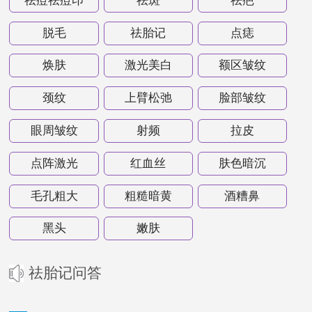
祛痘祛痘印
祛斑
祛疤
脱毛
祛胎记
点痣
焕肤
激光美白
额区皱纹
颈纹
上臂松弛
脸部皱纹
眼周皱纹
射频
拉皮
点阵激光
红血丝
肤色暗沉
毛孔粗大
粗糙暗黄
酒糟鼻
黑头
嫩肤
祛胎记问答