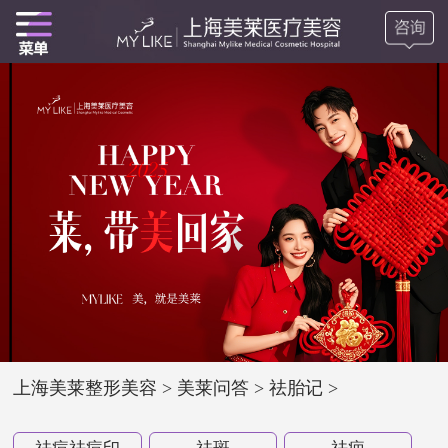
上海美莱整形美容
>
美莱问答
>
祛胎记
>