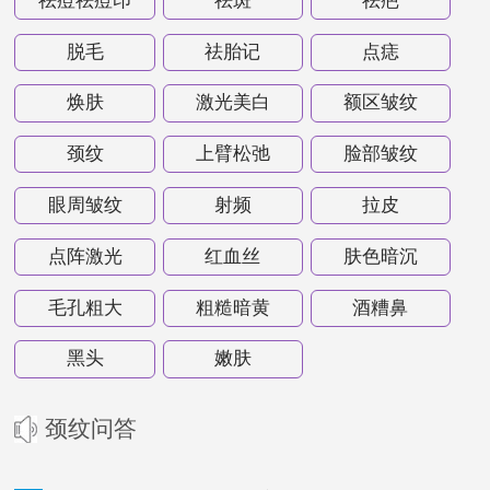
祛痘祛痘印
祛斑
祛疤
脱毛
祛胎记
点痣
焕肤
激光美白
额区皱纹
颈纹
上臂松弛
脸部皱纹
眼周皱纹
射频
拉皮
点阵激光
红血丝
肤色暗沉
毛孔粗大
粗糙暗黄
酒糟鼻
黑头
嫩肤
颈纹问答