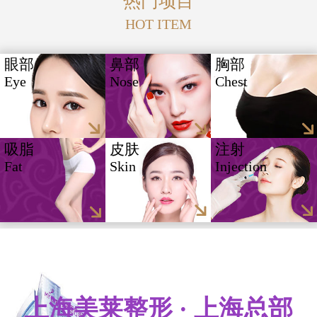
热门项目
HOT ITEM
眼部
鼻部
胸部
Eye
Nose
Chest
吸脂
皮肤
注射
Fat
Skin
Injection
上海美莱整形 · 上海总部