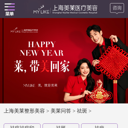
上海美莱整形美容
>
美莱问答
>
祛斑
>