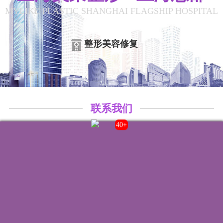
MYLIKE PLASTIC SHANGHAI FLAGSHIP HOSPITAL
整形美容修复
联系我们
43+
院内电话:
021-22235555
门诊时间:
8:00-20:00
来院路线