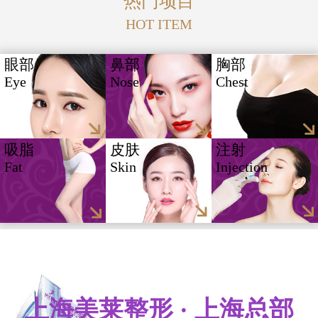
热门项目
HOT ITEM
眼部
鼻部
胸部
Eye
Nose
Chest
吸脂
皮肤
注射
Fat
Skin
Injection
上海美莱整形 · 上海总部