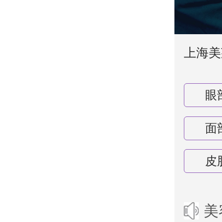
上海美
眼
面
皮
美