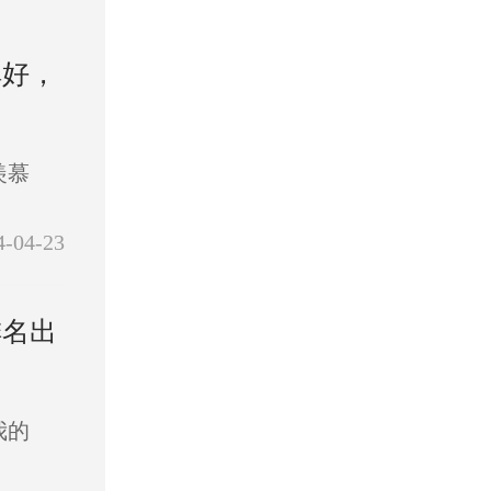
碑好，
羡慕
4-04-23
排名出
我的