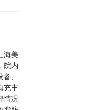
上海美
，院内
设备、
填充丰
部情况
的脂肪