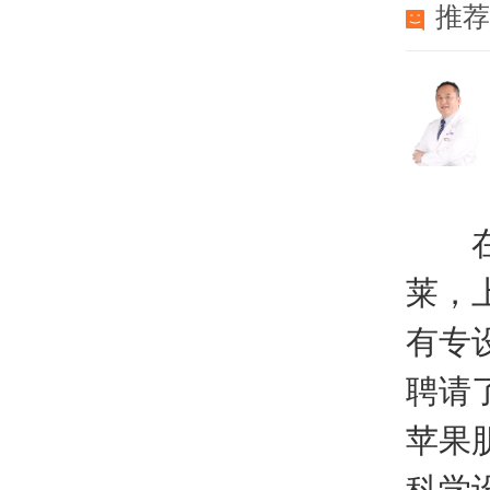
推
在上
莱，
有专
聘请
苹果
科学