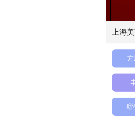
上海美
方
哪