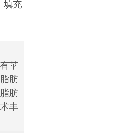
，填充
得有苹
体脂肪
体脂肪
手术丰