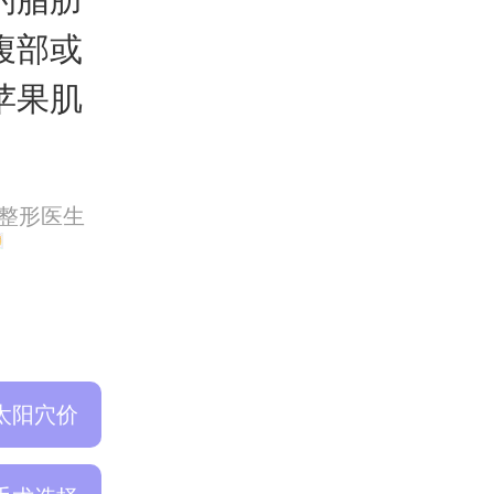
腹部或
苹果肌
莱整形医生
太阳穴价