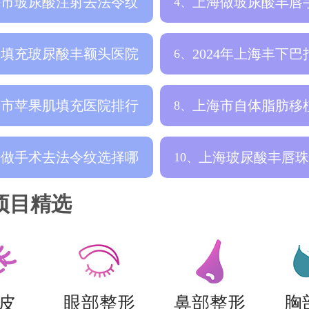
海市玻尿酸注射去法令纹
上海做玻尿酸丰唇
4、
院排行榜，
哪家医院比较
海填充玻尿酸丰额头医院
2024年上海丰下
6、
里比较好，
整形医院
海市苹果肌填充医院排行
上海市自体脂肪移
8、
更新，正规
穴整形医院哪
海做手术去法令纹选择哪
上海玻尿酸丰唇珠
10、
医院比较好
好，好评医院
项目精选
皮
眼部整形
鼻部整形
胸