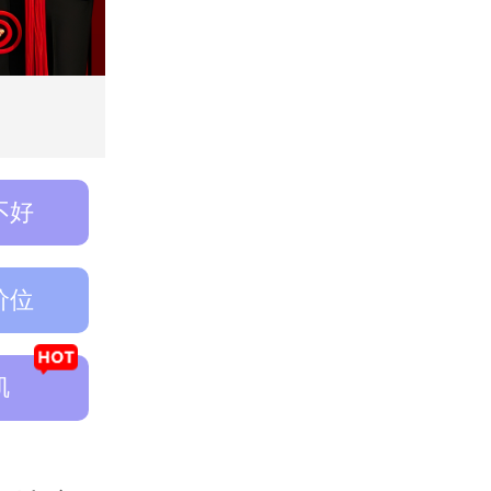
不好
价位
肌