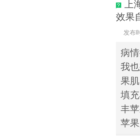
上
效果
发布时间
病情
我也
果肌
填充
丰苹
苹果