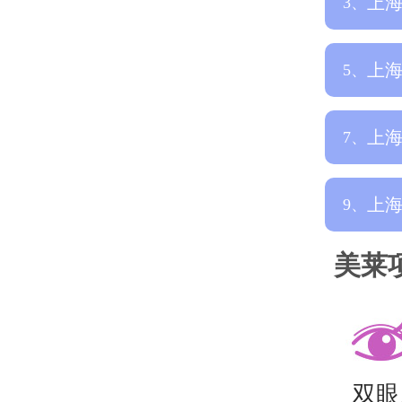
上
3、
医
上
5、
哪
上
7、
榜
上
9、
家
美莱
双眼