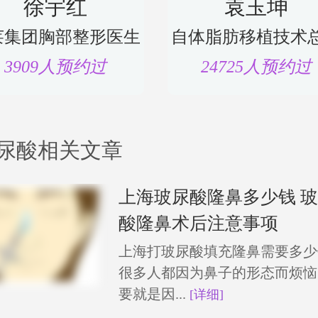
徐宇红
袁玉坤
莱集团胸部整形医生
自体脂肪移植技术
3909人预约过
24725人预约过
尿酸相关文章
上海玻尿酸隆鼻多少钱 
酸隆鼻术后注意事项
上海打玻尿酸填充隆鼻需要多少
很多人都因为鼻子的形态而烦恼
要就是因...
[详细]