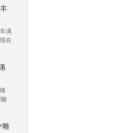
 丰
丰满
现在
痛
痛
尿酸
*雕