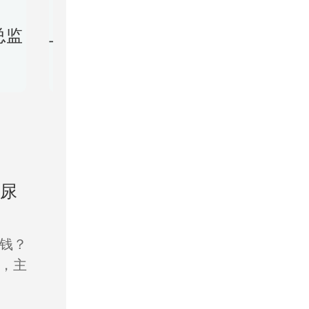
张国栋
总监
上海美莱口腔正畸技术主任
美莱连
8632人预约过
28
玻尿
钱？
，主