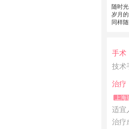
随时光
岁月的
同样随
追求意
在笑的
手术
技术
治疗
上海
适宜
治疗