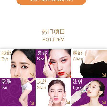
热门项目
HOT ITEM
眼部
鼻部
胸部
Eye
Nose
Chest
吸脂
皮肤
注射
Fat
Skin
Injection