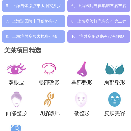
术费用，效果
钱，价格千元
上海自体脂肪丰太阳穴多少
上海医院自体脂肪丰唇丰唇
5、
6、
钱，费用贵吗
价格多少钱，
上海玻尿酸丰唇价格多少，
上海瘦脸打完多久打第二针
7、
8、
医院收费价格
上海注射瘦脸大概多少钱
注射瘦腿到底有没有瘦腿
9、
10、
效果
美莱项目精选
双眼皮
眼部整形
鼻部整形
胸部整形
面部整形
吸脂减肥
微整形
皮肤美容