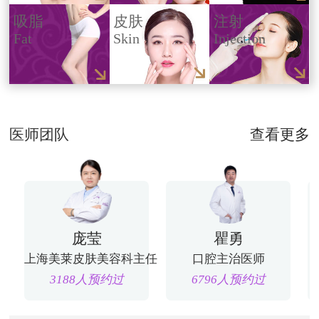
吸脂
皮肤
注射
Fat
Skin
Injection
医师团队
查看更多
庞莹
瞿勇
上海美莱皮肤美容科主任
口腔主治医师
3188人预约过
6796人预约过