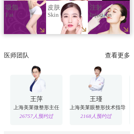
吸脂
皮肤
注射
Fat
Skin
Injection
医师团队
查看更多
王萍
王瑾
上海美莱微整形主任
上海美莱眼整形技术指导
26757人预约过
2168人预约过