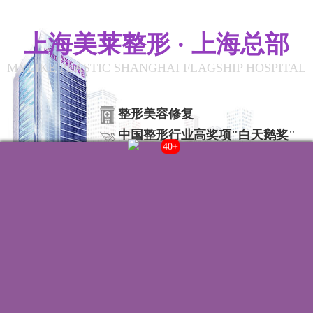
上海美莱整形 · 上海总部
MYLIKE PLASTIC SHANGHAI FLAGSHIP HOSPITAL
整形美容修复
中国整形行业高奖项"白天鹅奖"
43+
联系我们
院内电话:
021-22235555
门诊时间:
8:00-20:00
来院路线