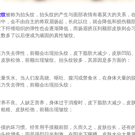
皱纹
被称为抬头纹，抬头纹的产生与面部表情有着莫大的关系，
情中，会不由自主的将双眉扬起，长此以往，就会降低和损伤额
皮下纤维组织的弹性也会逐渐降低，而扬眉挤压到额部皮肤则会
次数多了以后便成为顽固的真性皱纹。
失去弹性，前额会出现抬头纹，皮下脂肪大减少，皮肤凹陷、
、皮肤松弛，前额出现皱纹。抬头纹较多，其原因是多方面的：
失水。当人们发高烧、呕吐、腹泻或禁食水，在身体大量的脱
张力失去弹性，前额会出现抬头纹；
不良。人缺乏营养，身体过于消瘦时，皮下脂肪大减少，皮肤
、粗糙、皮肤松弛，前额出现皱纹；
的坏习惯。经常用手摸额前部，久而久之，皮肤拉长，还有的
抬头纹增多；四是强烈日光刺激。在阳光下曝晒，皮肤水分大量