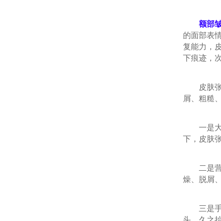
额部
的面部表
复能力，
下痕迹，
皮肤张力
屑、粗糙
一是大量
下，皮肤
二是营养
燥、脱屑
三是手摸
头，久之