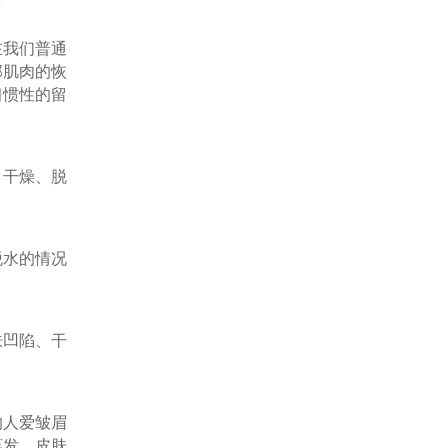
在我们普通
部肌肉的恢
习惯性的留
干燥、脱
水的情况
凹陷、干
人爱皱眉
蒸发，皮肤