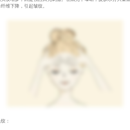
力纤维下降，引起皱纹。
纹：