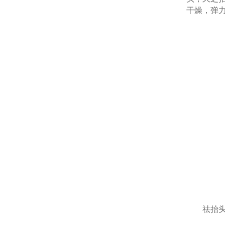
干燥，弹
祛抬头