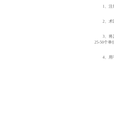
1、注射
2、术区
3、将其
25-50个
4、用手