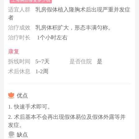
上海胸部修复多少钱
适宜人群
乳房假体植入隆胸术后出现严重并发症
者
治疗成效
乳房体积扩大，形态丰满匀称。
治疗时长
1个小时左右
康复
拆线时间
5~7天
是否住院
是
术后休息
1-2周
优点
1. 快速手术即可。
2. 术后基本不会再出现假体易位及假体外露等并
发症。
缺点