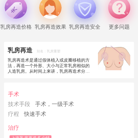
乳房再造价格
乳房再造效果
乳房再造安全
更多问题
乳房再造
别名：乳房重塑
乳房再造术是通过假体植入或皮瓣移植的方
法，再造一个外形、大小与正常乳房相似的
人造乳房。从时间上来讲，乳房再造术分为
乳房切除后即刻乳房再造及延期乳房再造
手术
技术手段
手术，一级手术
疗程
快速手术
治疗