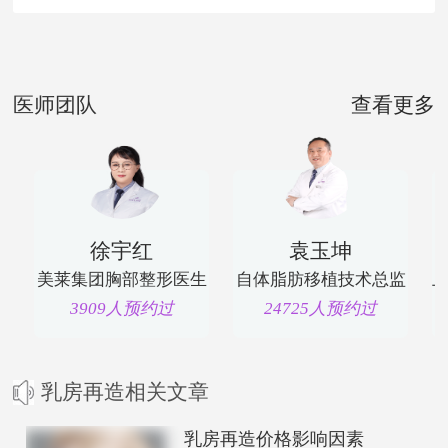
医师团队
查看更多
徐宇红
袁玉坤
美莱集团胸部整形医生
自体脂肪移植技术总监
3909人预约过
24725人预约过
乳房再造相关文章
乳房再造价格影响因素