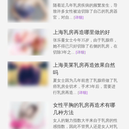
随着近几年乳房疾病的频繁发生，导
致许多女性被迫切除了自己的乳房器
官，对自...
[详细]
上海乳房再造哪里做的好
张乐蔓女士今年35岁，由于乳腺癌，
她不得已只好切除了右侧的乳房，在
切除3年之...
[详细]
上海美莱乳房再造效果自然
吗
夏女士因为几年前患了乳腺癌做了乳
癌乳房全切术，手术3年后，需要进
行乳房再造...
[详细]
女性平胸的乳房再造术有哪
几种方法
女人的魅力指数大半来自于乳房的性
感指数，因此不管男人还是女人对乳