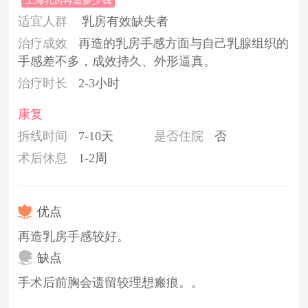
上海乳房再造多少钱
适宜人群
乳房有效缺失者
治疗成效
再造的乳房手感方面与自己乳腺组织的
手感差不多，成效持久、外形逼真。
治疗时长
2-3小时
康复
拆线时间
7-10天
是否住院
否
术后休息
1-2周
优点
再造乳房手感较好。
缺点
手术后前胸会遗留较理想瘢痕。。