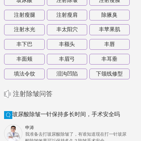
玻尿酸
注射除皱
注射瘦脸
注射瘦腿
注射瘦肩
除腋臭
注射水光
丰太阳穴
丰苹果肌
丰下巴
丰额头
丰唇
丰面颊
丰眉弓
丰耳垂
填法令纹
泪沟凹陷
下颌线修型
注射除皱问答
玻尿酸除皱一针保持多长时间，手术安全吗
申涛
我准备去打玻尿酸除皱了，有谁知道现在打一针玻尿
酸除皱效果可以保持多久？除皱手术安全...