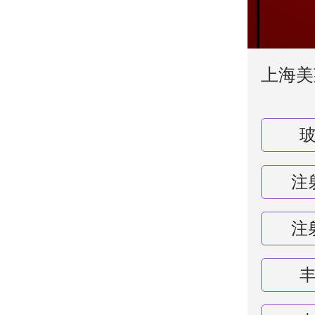
上海美
注
注