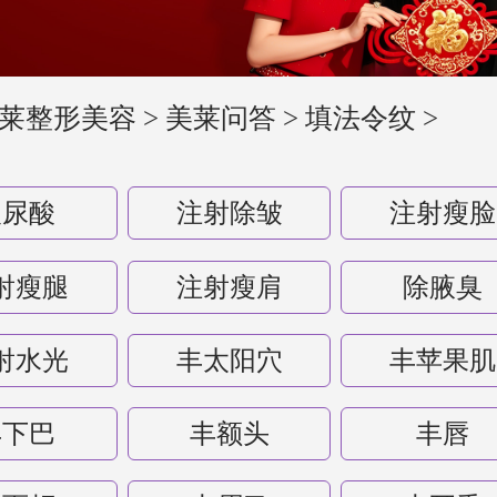
莱整形美容
>
美莱问答
>
填法令纹
>
玻尿酸
注射除皱
注射瘦脸
射瘦腿
注射瘦肩
除腋臭
射水光
丰太阳穴
丰苹果肌
丰下巴
丰额头
丰唇