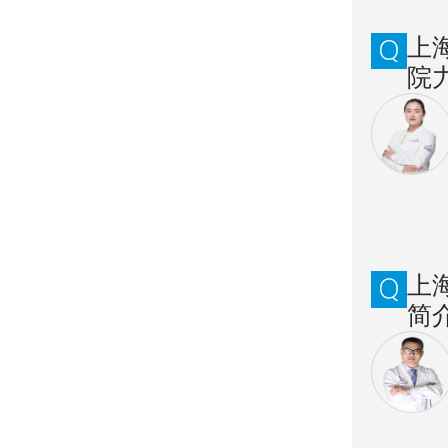
上
院
上
简