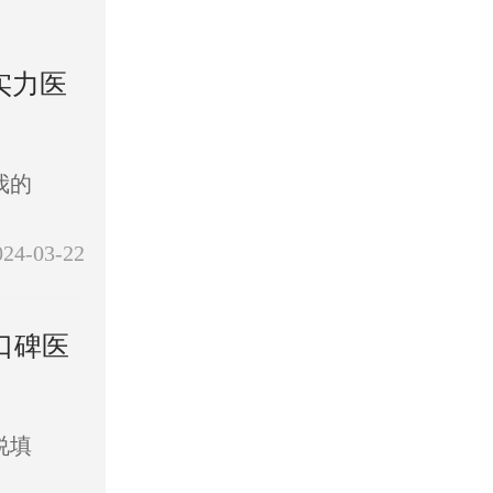
实力医
我的
024-03-22
口碑医
说填