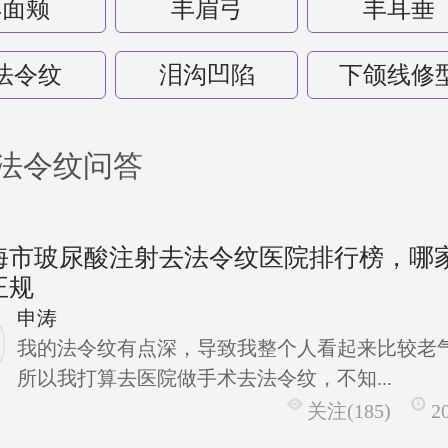
丰面颊
丰眉弓
丰耳垂
法令纹
泪沟凹陷
下颌线修
法令纹问答
海市玻尿酸注射去法令纹医院排行榜，哪
正规
申涛
我的法令纹有点深，导致我整个人看起来比较老
所以我打算去医院做手术去法令纹，不知...
关注(185)
2