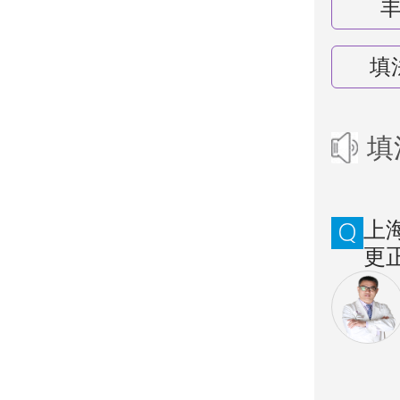
填
填
上
更