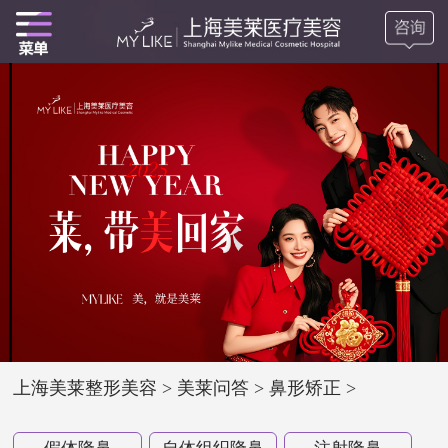
上海美莱整形美容
>
美莱问答
>
鼻形矫正
>