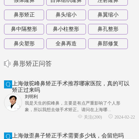
假体隆鼻
自体组织隆鼻
注射隆鼻
鼻形矫正
鼻头缩小
鼻翼缩小
鼻中隔整形
鼻小柱整形
鼻孔整形
鼻尖塑形
全鼻再造
鼻部修复
鼻形矫正问答
上海做驼峰鼻矫正手术推荐哪家医院，真的可以
矫正过来吗
刘明利
我是天生的驼峰鼻，主要是有点严重影响了个人形
象，所以我想去做手术矫正。请问在上海哪...
关注(200)
2024-02-22
上海做歪鼻子矫正手术需要多少钱，会留疤吗