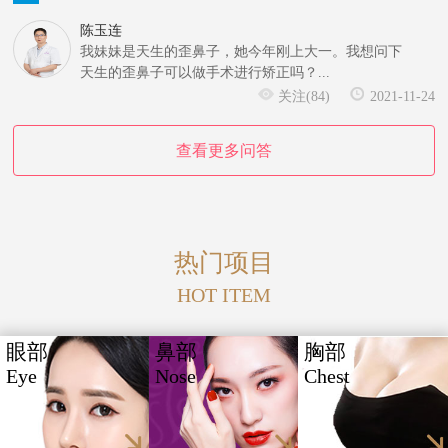
陈玉连
我妹妹是天生的歪鼻子，她今年刚上大一。我想问下
天生的歪鼻子可以做手术进行矫正吗？...
关注(84)
2021-11-24
查看更多问答
热门项目
HOT ITEM
眼部
鼻部
胸部
Eye
Nose
Chest