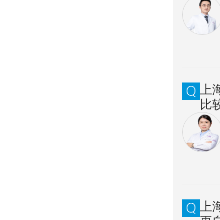
上
比
上