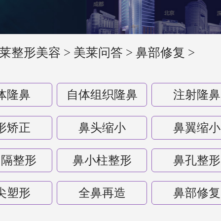
莱整形美容
>
美莱问答
>
鼻部修复
>
体隆鼻
自体组织隆鼻
注射隆鼻
形矫正
鼻头缩小
鼻翼缩小
中隔整形
鼻小柱整形
鼻孔整形
尖塑形
全鼻再造
鼻部修复