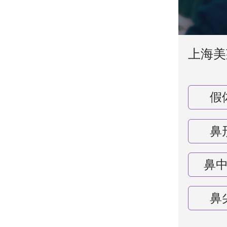
上海美
假
鼻
鼻
鼻