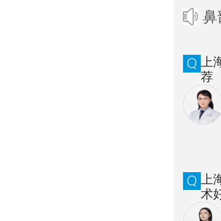
鼻
上
荐
上
术