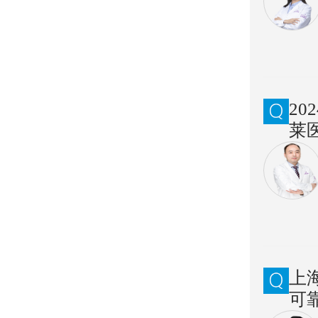
2
莱
上
可