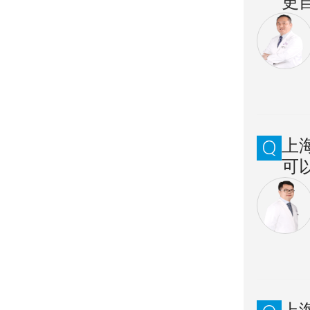
更
上
可