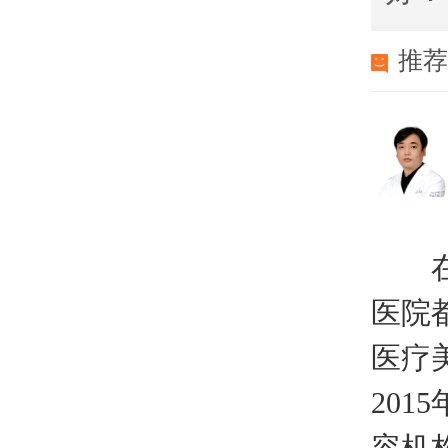
推
在上
医院
医疗
20
容机