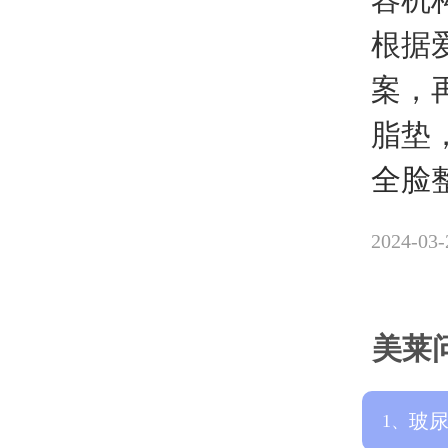
根据
案，
脂垫，
全脸
2024-03-
美莱
玻
1、