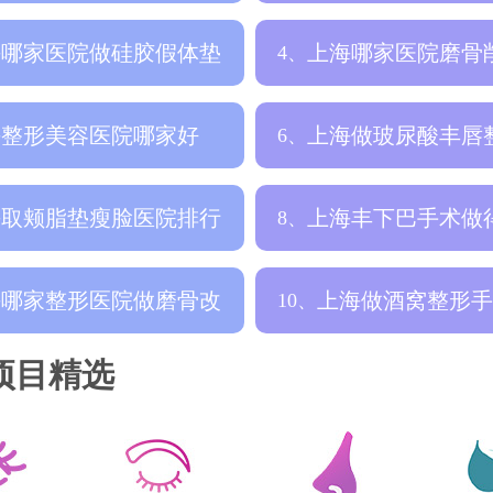
做的效果好
公开，网友推
海哪家医院做硅胶假体垫
上海哪家医院磨骨
4、
巴比较好，
好，盘点知名
海整形美容医院哪家好
上海做玻尿酸丰唇
6、
，哪家做酒窝
哪里好，正规
海取颊脂垫瘦脸医院排行
上海丰下巴手术做
8、
分享，大家
的整形医院是
海哪家整形医院做磨骨改
上海做酒窝整形手
10、
型手术比较
行榜发布，哪
项目精选