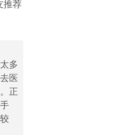
友推荐
肉太多
也去医
术。正
做手
比较