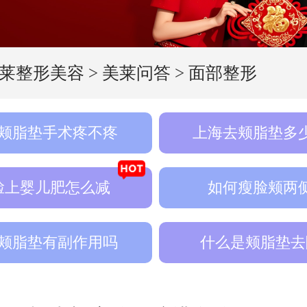
莱整形美容
>
美莱问答
>
面部整形
颊脂垫手术疼不疼
上海去颊脂垫多
脸上婴儿肥怎么减
如何瘦脸颊两
颊脂垫有副作用吗
什么是颊脂垫去