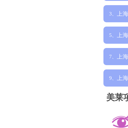
院
上
3、
下
上
5、
啊
上
7、
榜
上
9、
脸
美莱