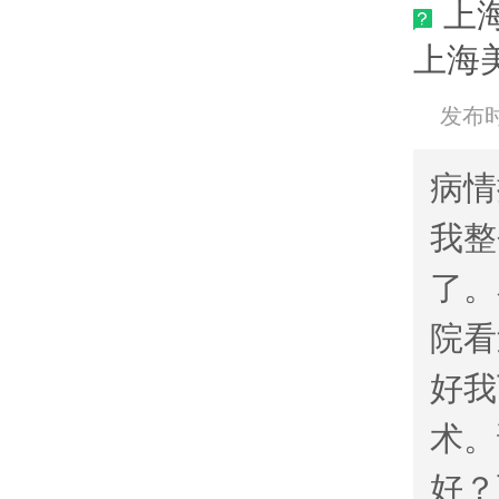
上
上海
发布时间
病情
我整
了。
院看
好我
术。
好？