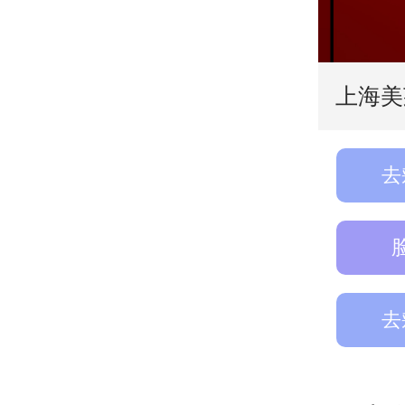
上海美
去
去