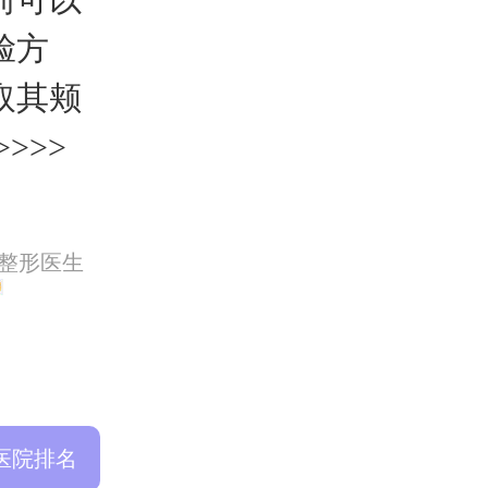
脸方
取其颊
>>>
莱整形医生
医院排名