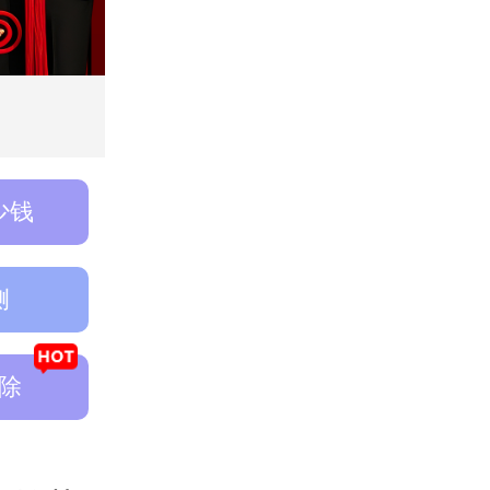
少钱
侧
除