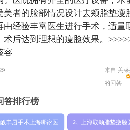
爱美者的脸部情况设计去颊脂垫瘦
再由经验丰富医生进行手术，适量
术后达到理想的瘦脸效果。>>>>>
整容
29
来自 美
的回答
问答排行榜
尿酸丰唇手术上海哪家医
上海取颊脂垫瘦脸
2、