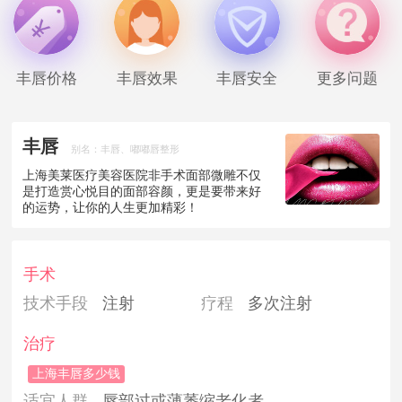
丰唇价格
丰唇效果
丰唇安全
更多问题
丰唇
别名：丰唇、嘟嘟唇整形
上海美莱医疗美容医院非手术面部微雕不仅
是打造赏心悦目的面部容颜，更是要带来好
的运势，让你的人生更加精彩！
手术
技术手段
注射
疗程
多次注射
治疗
上海丰唇多少钱
适宜人群
唇部过或薄萎缩老化者