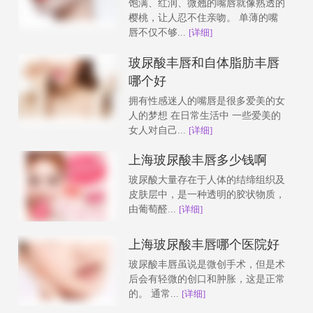
饱满、红润、微翘的嘴唇就像熟透的
樱桃，让人忍不住亲吻。 单薄的嘴
唇不仅不够...
[详细]
玻尿酸丰唇和自体脂肪丰唇
哪个好
拥有性感迷人的嘴唇是很多爱美的女
人的梦想 在日常生活中 一些爱美的
女人对自己...
[详细]
上海玻尿酸丰唇多少钱啊
玻尿酸大量存在于人体的结缔组织及
皮肤层中，是一种透明的胶状物质，
由葡萄醛...
[详细]
上海玻尿酸丰唇哪个医院好
玻尿酸丰唇虽说是微创手术，但是术
后会有轻微的创口和肿胀，这是正常
的。 通常...
[详细]