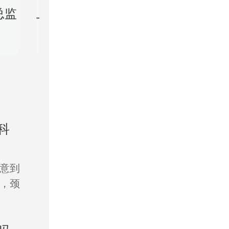
总监
上海美莱口腔正畸技术主任
美莱连
8632人预约过
28
科
意到
，颈