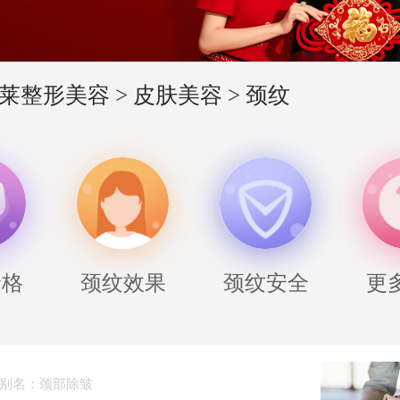
莱整形美容
>
皮肤美容
>
颈纹
价格
颈纹效果
颈纹安全
更
别名：颈部除皱