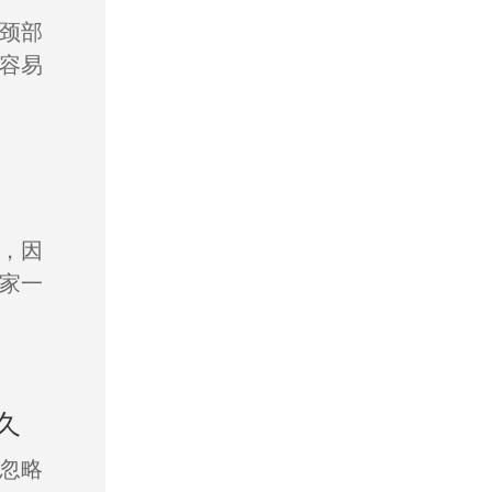
颈部
容易
，因
家一
久
忽略