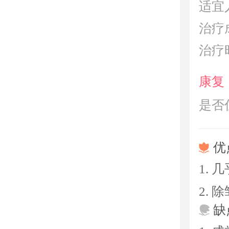
适宜
治疗
治疗
康复
是否
优
1.
2.
缺