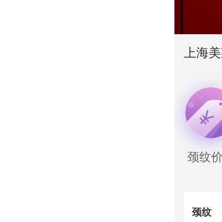
上海美
颈纹
颈纹