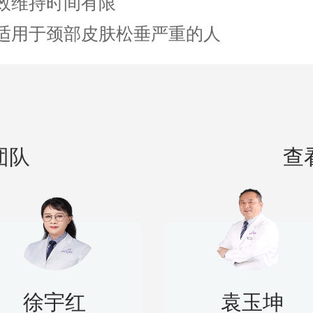
 成效维持时间有限
 不适用于颈部皮肤松垂严重的人
团队
查
徐宇红
袁玉坤