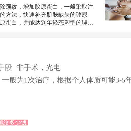
除颈纹，增加胶原蛋白，一般采取注
的方法，快速补充肌肤缺失的玻尿
原蛋白，并能达到年轻态塑型的理想
从肤质和形态上保持年轻。再配合激
，能很快被吸收并导致各种色素破碎
的粉尘，提高胶原蛋白活性，达到消
、色斑及各种胎记的理想高效。
手段
非手术，光电
一般为1次治疗，根据个人体质可能3-5
颈纹多少钱