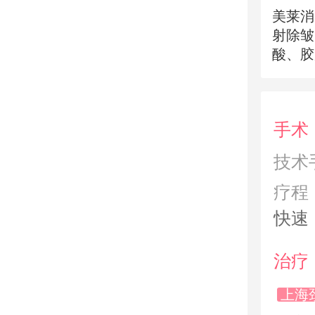
美莱消
射除皱
酸、胶
高效，
光治疗
成细小
手术
除颈纹
技术
疗程
快速
治疗
上海