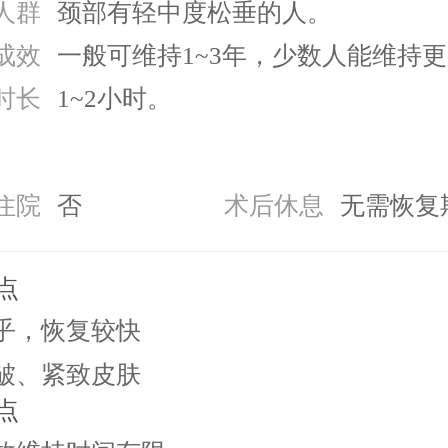
人群
颈部有轻中度松垂的人。
成效
一般可维持1~3年，少数人能维持
时长
1~2小时。
住院
否
术后休息
无需恢复
点
 几乎，恢复较快
 除皱、紧致皮肤
点