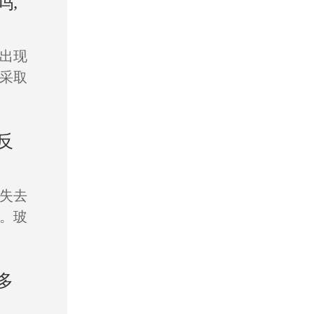
吗,
出现
采取
反
失去
。玻
多