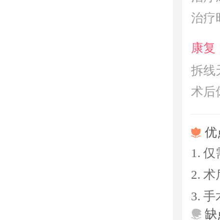
治疗
康复
拆线
术后
优
1.
2.
3.
缺