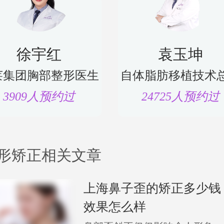
徐宇红
袁玉坤
莱集团胸部整形医生
自体脂肪移植技术
3909人预约过
24725人预约过
形矫正相关文章
上海鼻子歪的矫正多少钱
效果怎么样