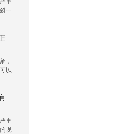
严重
斜一
正
象，
可以
有
严重
的现