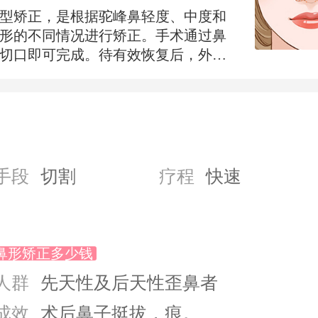
型矫正，是根据驼峰鼻轻度、中度和
形的不同情况进行矫正。手术通过鼻
切口即可完成。待有效恢复后，外面
任何痕迹。
手段
切割
疗程
快速
鼻形矫正多少钱
人群
先天性及后天性歪鼻者
成效
术后鼻子挺拔，痕。