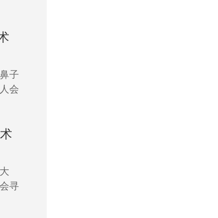
术
鼻子
人会
手术
大
会寻