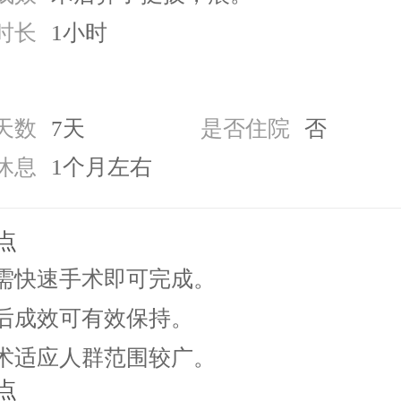
时长
1小时
天数
7天
是否住院
否
休息
1个月左右
点
 仅需快速手术即可完成。
 术后成效可有效保持。
 手术适应人群范围较广。
点