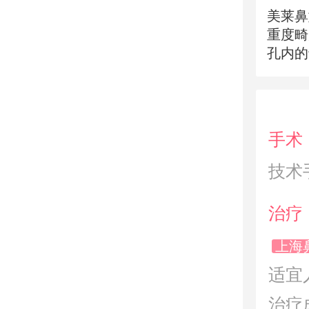
美莱鼻
重度畸
孔内的
不遗留
手术
技术
治疗
上海
适宜
治疗