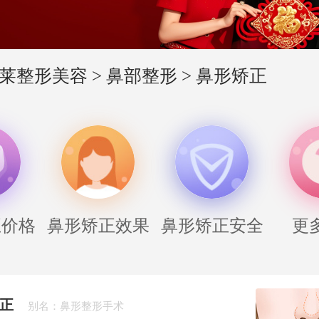
莱整形美容
>
鼻部整形
>
鼻形矫正
正价格
鼻形矫正效果
鼻形矫正安全
更
正
别名：鼻形整形手术