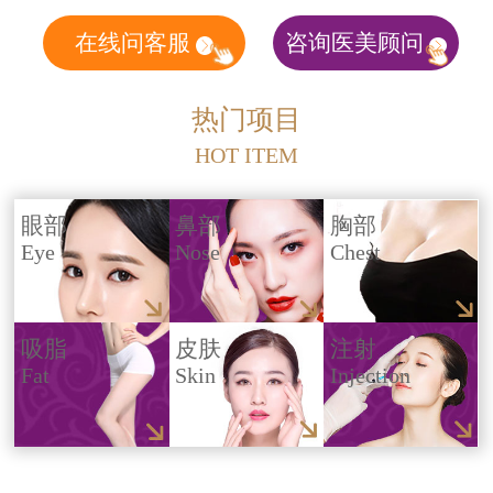
在线问客服
咨询医美顾问
热门项目
HOT ITEM
眼部
鼻部
胸部
Eye
Nose
Chest
吸脂
皮肤
注射
Fat
Skin
Injection