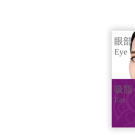
眼部
Eye
吸脂
Fat