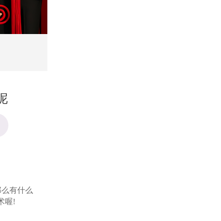
呢
么有什么
术喔!