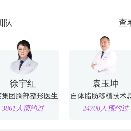
团队
查
徐宇红
袁玉坤
莱集团胸部整形医生
自体脂肪移植技术
3861人预约过
24708人预约过