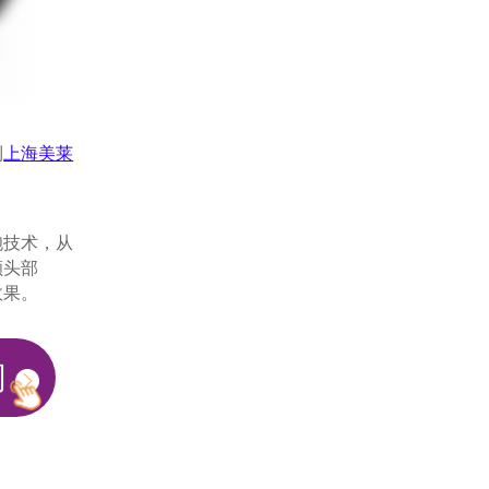
到
上海美莱
胞技术，从
额头部
效果。
问