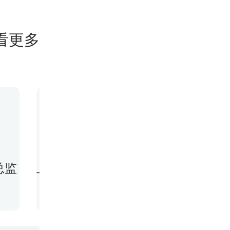
看更多
张国栋
总监
上海美莱口腔正畸技术主任
美莱连
8589人预约过
27