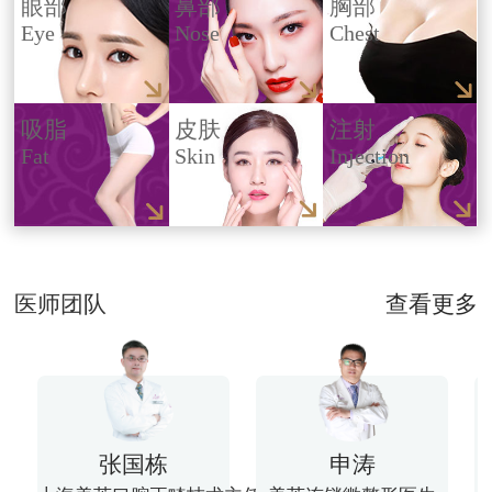
眼部
鼻部
胸部
Eye
Nose
Chest
吸脂
皮肤
注射
Fat
Skin
Injection
医师团队
查看更多
张国栋
申涛