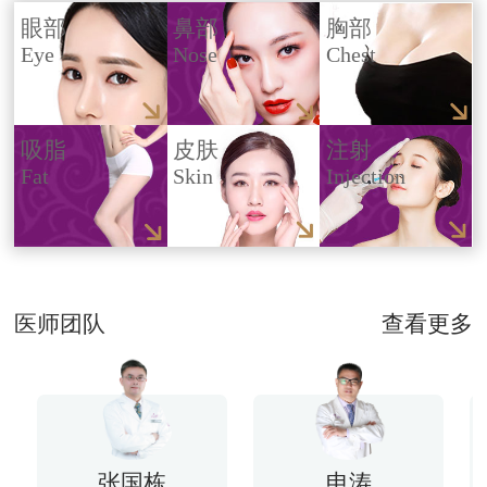
眼部
鼻部
胸部
Eye
Nose
Chest
吸脂
皮肤
注射
Fat
Skin
Injection
医师团队
查看更多
张国栋
申涛