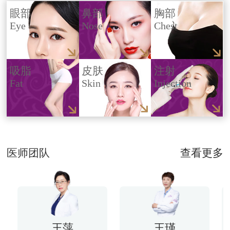
眼部
鼻部
胸部
Eye
Nose
Chest
吸脂
皮肤
注射
Fat
Skin
Injection
医师团队
查看更多
王萍
王瑾