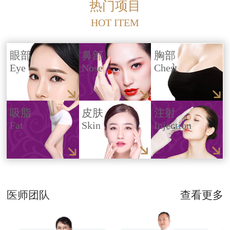
热门项目
HOT ITEM
眼部
鼻部
胸部
Eye
Nose
Chest
吸脂
皮肤
注射
Fat
Skin
Injection
医师团队
查看更多