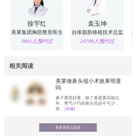
徐宇红
袁玉坤
美莱集团胸部整形医生
自体脂肪移植技术总监
3861人预约过
24708人预约过
相关阅读
美莱做鼻头缩小术效果明显
吗
鼻子要想好看，除了鼻梁要高挺以
外，秀气小巧的鼻头也必不可少，
然...
[详细]
更多资讯点这里