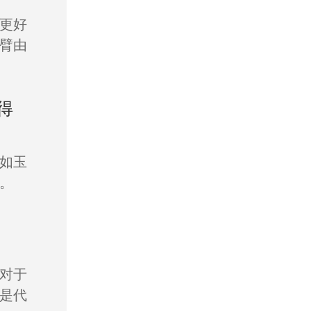
更好
臂由
得
如玉
。
对于
是代