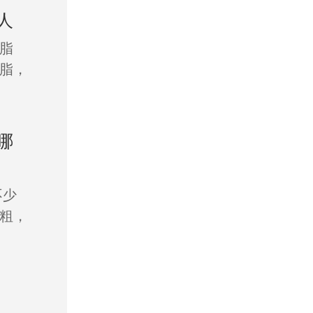
人
脂
脂，
哪
不少
粗，