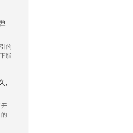
弹
引的
下脂
久,
有开
单的