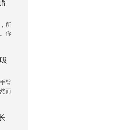
脂
，所
。你
臂吸
手臂
然而
长