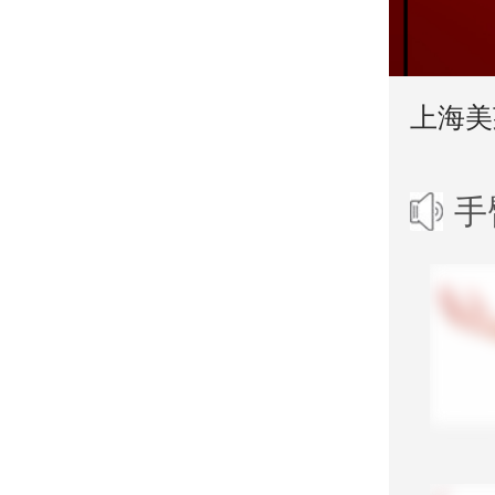
上海美
手