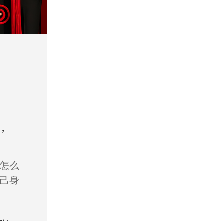
，
怎么
己身