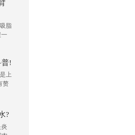
臂
吸脂
聚一
普!
是上
有赘
水?
是炎