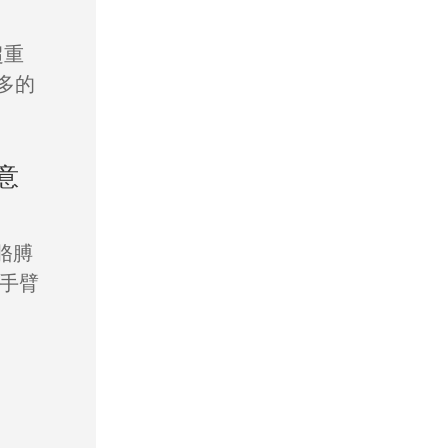
超重
多的
意
胳膊
手臂