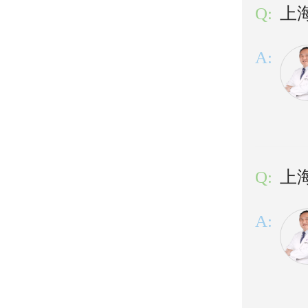
Q:
上
A:
Q:
上
A: