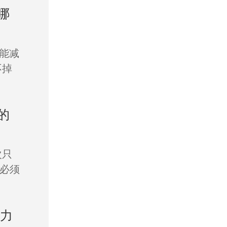
哪
没能减
不掉
的
次只
必须
动力