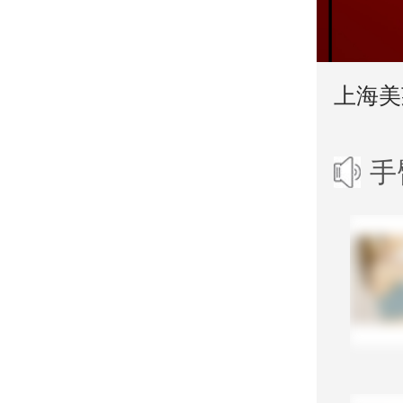
上海美
手