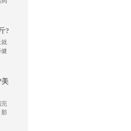
露肉
斤?
天就
择健
?美
喝完
 那