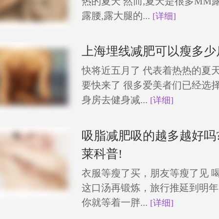
热的夏天 然而,夏天是很多MM
露腰,露大腿的...
[详细]
上海埋线减肥可以瘦多少
快将近五月了 代表着热热的夏
要快来了 很多爱美者们已经选
身房去健身减...
[详细]
吸脂减肥吸的越多越好吗
莱科普!
衣服等瘦了买，朋友等瘦了见 
这口汤再锻炼，旅行推延到明年
你就等着一胖...
[详细]