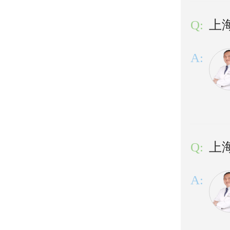
Q:
上
A:
Q:
上
A: