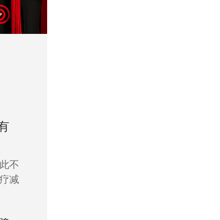
有
此不
疗减