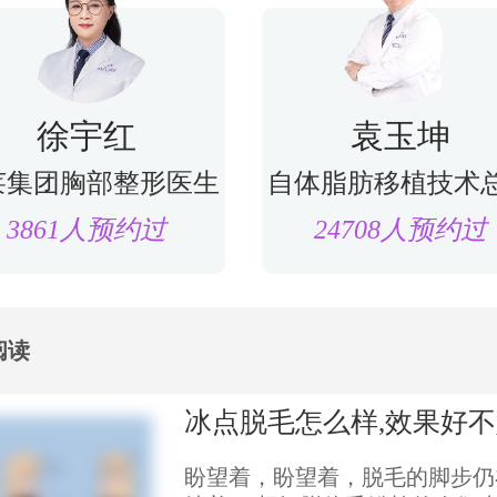
徐宇红
袁玉坤
莱集团胸部整形医生
自体脂肪移植技术
3861人预约过
24708人预约过
阅读
冰点脱毛怎么样,效果好
盼望着，盼望着，脱毛的脚步仍