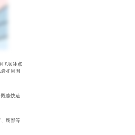
用飞顿冰点
毛囊和周围
既能快速
臂、腿部等