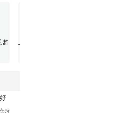
张国栋
总监
上海美莱口腔正畸技术主任
美莱连
8589人预约过
27
不好
在持