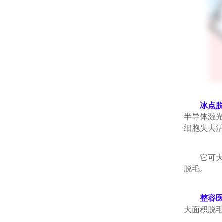
冰点
半导体激
细胞失去
它可大面
脱毛。
整容
大面积脱