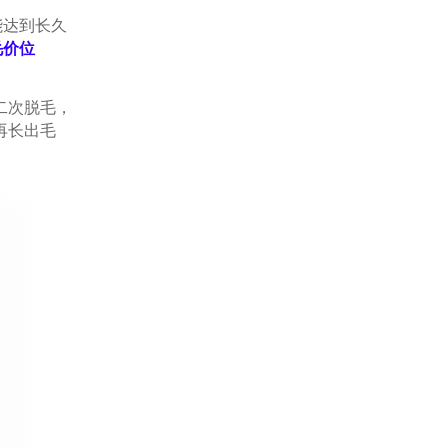
达到长久
毛价位
二次脱毛，
再长出毛