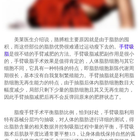
美莱医生介绍说，胳膊粗主要原因就是由于脂肪的囤
积，而这些部位的脂肪优势很难通过运动瘦下去的。
手臂吸
脂
是很不错的手臂减肥的方法。手臂吸脂减肥副作用是很小
的，手臂吸脂手术效果是值得肯定的，人体脂肪细胞与其它
细胞不同，它具有一种特殊的特点，即脂肪细胞新陈代谢周
期很长，基本没有自我复制繁殖能力。手臂抽脂就是利用脂
肪细胞无再生能力的特点，由于抽脂后体内脂肪细胞数目大
幅度减少，局部只剩下少量的脂肪细胞且其又无再生能力，
因此手臂抽脂减肥后再不会反弹回原来的肥胖状态了。
脂瘦手臂手术平衡脂肪比例，恰到好处，手臂吸脂利用
特有器械分层均匀抽吸，对人体的脂肪进行详细的测试，得
出脂肪含量的相关数据并控制吸脂过程中量的平衡，手臂吸
脂术后肌肤平度比通常要平整1/3，让身体曲线保持自然的弧