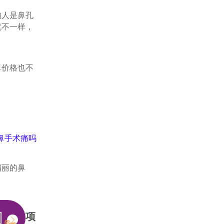
人是鼻孔
就不一样，
价格也不
鼻手术痛吗
俏丽的鼻
问
项