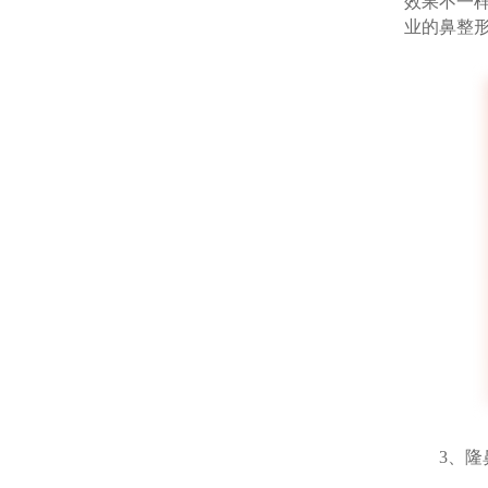
效果不一
业的鼻整
3、隆鼻