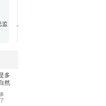
张国栋
总监
上海美莱口腔正畸技术主任
美莱连
8589人预约过
27
是多
自然
多
了