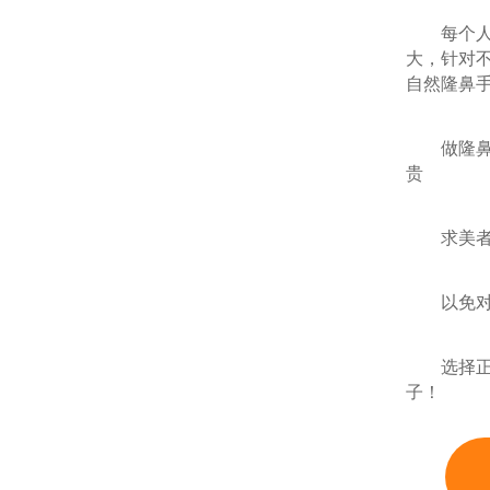
每个人的
大，针对
自然隆鼻
做隆鼻整
贵
求美者千
以免对自
选择正规
子！