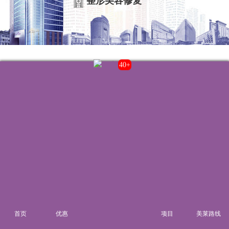
整形美容修复
联系我们
43+
院内电话:
021-22235555
门诊时间:
8:00-20:00
来院路线
首页
优惠
项目
美莱路线