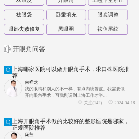
双眼皮
开眼角
上睑下垂矫正
祛眼袋
卧蚕填充
眼睑调整
眼部失败修复
黑眼圈
祛鱼尾纹
开眼角问答
上海哪家医院可以做开眼角手术，求口碑医院推
荐
何祥龙
我的眼睛和别人的不一样，有点内眦赘皮。我需要做
开内眼角手术，可我刚调到上海工作才半...
关注(142)
2024-04-18
上海开眼角手术做的比较好的整形医院是哪家，
正规医院推荐
庞莹