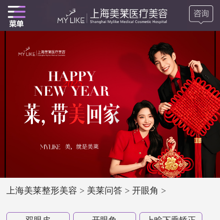
上海美莱整形美容
>
美莱问答
>
开眼角
>