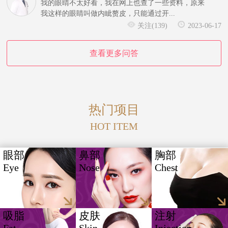
我的眼睛不太好看，我在网上也查了一些资料，原来
我这样的眼睛叫做内眦赘皮，只能通过开...
关注(139)
2023-06-17
查看更多问答
热门项目
HOT ITEM
眼部
鼻部
胸部
Eye
Nose
Chest
吸脂
皮肤
注射