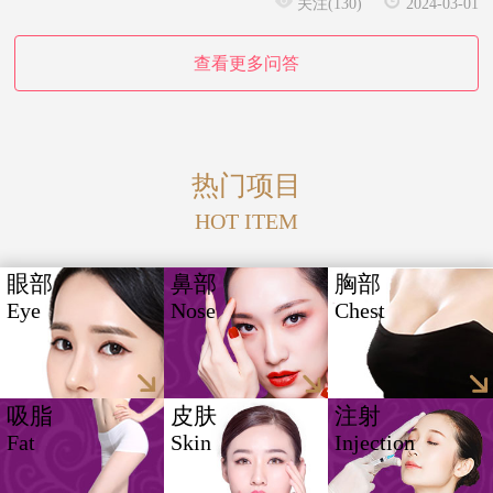
关注(130)
2024-03-01
查看更多问答
热门项目
HOT ITEM
眼部
鼻部
胸部
Eye
Nose
Chest
吸脂
皮肤
注射
Fat
Skin
Injection