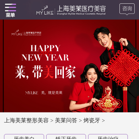
上海美莱整形美容
>
美莱问答
>
烤瓷牙
>