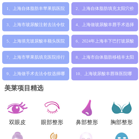
上海自体脂肪丰苹果肌医院
上海自体脂肪填充太阳穴价
1、
2、
哪个靠谱，填
格是多少钱，
上海市玻尿酸注射去法令纹
上海做玻尿酸丰唇手术选择
3、
4、
医院排行榜，
哪家医院比较
上海填充玻尿酸丰额头医院
2024年上海丰下巴打玻尿酸
5、
6、
哪里比较好，
整形医院
上海市苹果肌填充医院排行
上海市自体脂肪移植丰太阳
7、
8、
榜更新，正规
穴整形医院哪
上海做手术去法令纹选择哪
上海玻尿酸丰唇珠医院哪
9、
10、
家医院比较好
家好，好评医院
美莱项目精选
双眼皮
眼部整形
鼻部整形
胸部整形