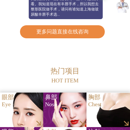
看。我知道现在有丰唇手术，所以我想去
整形医院做手术，请问有谁知道上海做玻
尿酸丰唇手术选...
更多问题直接在线咨询
热门项目
HOT ITEM
眼部
鼻部
胸部
Eye
Nose
Chest