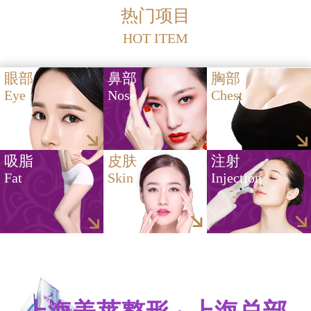
热门项目
HOT ITEM
眼部
鼻部
胸部
Eye
Nose
Chest
吸脂
皮肤
注射
Fat
Skin
Injection