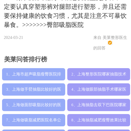
定要认真穿塑形裤对腿部进行塑形，并且还需
要保持健康的饮食习惯，尤其是注意不可暴饮
暴食。>>>>>>>
臀部吸脂医院
2024-03-21
来自 美莱整形医生
的回答
美莱问答排行榜
上海市超声吸脂瘦臀医院排
上海整形医院哪家抽脂技术
1、
2、
名靠谱名单公
好，吸脂瘦腿
上海做手臂抽脂比较好的医
上海做眼部抽脂手术哪家医
3、
4、
院是哪家，真
院技术好，去
上海做面部吸脂比较好的医
上海抽脂去双下巴医院哪家
5、
6、
院有哪些，哪
好，好评医院
上海做吸脂减肥医院名单公
上海抽脂减肥瘦臀效果比较
7、
8、