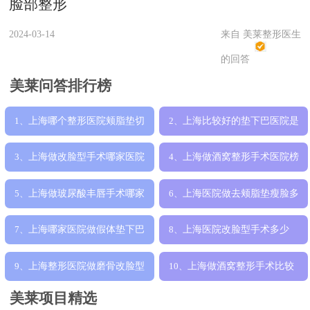
脸部整形
2024-03-14
来自 美莱整形医生
的回答
美莱问答排行榜
上海哪个整形医院颊脂垫切
上海比较好的垫下巴医院是
1、
2、
除手术比较好
哪家，哪家医
上海做改脸型手术哪家医院
上海做酒窝整形手术医院榜
3、
4、
技术好些，真
单，力荐上海
上海做玻尿酸丰唇手术哪家
上海医院做去颊脂垫瘦脸多
5、
6、
医院比较好，
少钱，价格表
上海哪家医院做假体垫下巴
上海医院改脸型手术多少
7、
8、
正规，丰下巴
钱，收费价目表
上海整形医院做磨骨改脸型
上海做酒窝整形手术比较
9、
10、
手术大概多少
好的医院是哪家
美莱项目精选