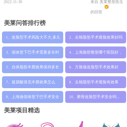
2022-11-30
来自 美莱整形医生
的回答
美莱问答排行榜
改脸型手术风险大不大,多久
去颊脂垫手术瘦脸效果好吗
1、
2、
才能恢复自
多少钱
假体垫下巴手术需要多长时
上海脸部整形哪个医院好，
3、
4、
间恢复，效果
哪家专业
自体脂肪丰唇效果保持多长
方脸做改脸型手术效果好
5、
6、
时间,手术安
吗，安全吗
玻尿酸填充丰唇效果怎么
去颊脂垫手术瘦脸有效果
7、
8、
样，手术安全吗
吗，安全吗
上海做假体垫下巴手术安全
磨骨改脸型手术安全吗，
9、
10、
吗，丰下巴效
真的可以瘦脸吗
美莱项目精选