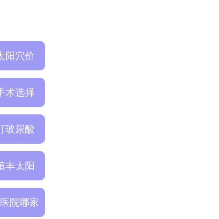
太阳穴价
手术选择
巴打玻尿酸
植丰太阳
医院哪家