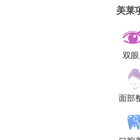
家
美莱
双眼
面部