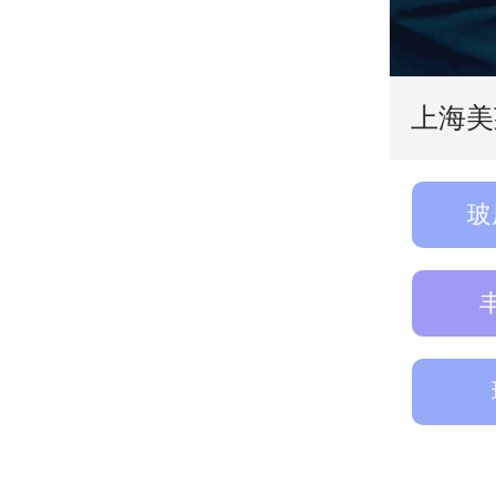
上海美
玻