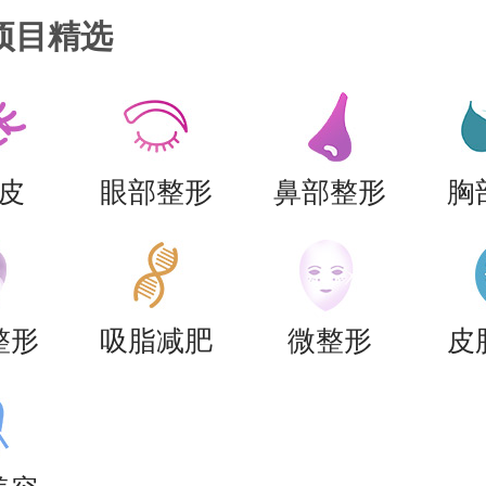
医院比较好
好，好评医院
项目精选
皮
眼部整形
鼻部整形
胸
整形
吸脂减肥
微整形
皮