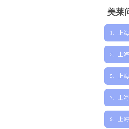
美莱
上
1、
哪
上
3、
医
上
5、
哪
上
7、
榜
上
9、