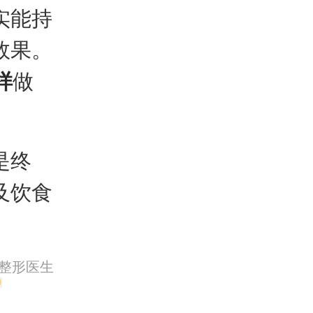
实能持
效果。
样
做
是终
及饮食
莱整形医生