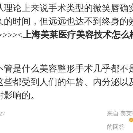
论上来说手术类型的微笑唇确
久的时间，但远远也达不到终身的
>>>><
上海美莱医疗美容技术怎么
>
是什么美容整形手术几乎都不
这些都受到人们的年龄、内分泌以
谢影响的。
27
来自 美
的回答