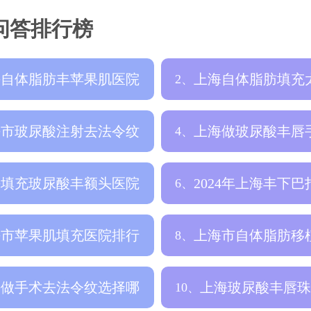
问答排行榜
海自体脂肪丰苹果肌医院
上海自体脂肪填充
2、
个靠谱，填
格是多少钱，
海市玻尿酸注射去法令纹
上海做玻尿酸丰唇
4、
院排行榜，
哪家医院比较
海填充玻尿酸丰额头医院
2024年上海丰下
6、
里比较好，
整形医院
海市苹果肌填充医院排行
上海市自体脂肪移
8、
更新，正规
穴整形医院哪
海做手术去法令纹选择哪
上海玻尿酸丰唇珠
10、