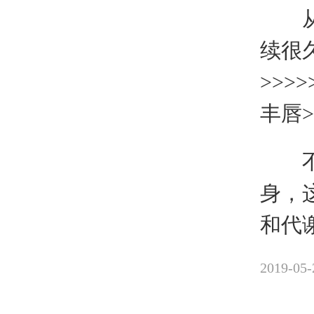
从理
续很
>>>>
丰唇
不管
身，
和代
2019-05-