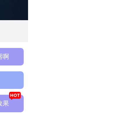
唇啊
效果