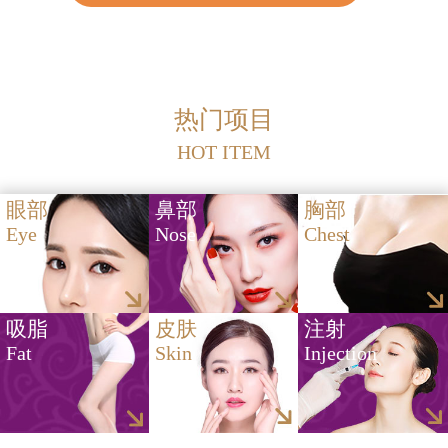
热门项目
HOT ITEM
眼部
鼻部
胸部
Eye
Nose
Chest
吸脂
皮肤
注射
Fat
Skin
Injection