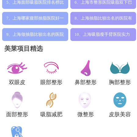
上海面部吸脂医院排名榜比
上海市整形医院吸脂双下巴
5、
6、
较好的哪家呢
手术哪家历害
上海哪家腹部抽脂医院好一
上海抽脂比较出名的医院有
7、
8、
点，吸脂技术
哪些，哪家吸
上海做抽脂比较出名的医院
上海吸脂瘦手臂医院实力
9、
10、
是哪家，吸脂
排名榜更新，哪
美莱项目精选
双眼皮
眼部整形
鼻部整形
胸部整形
面部整形
吸脂减肥
微整形
皮肤美容