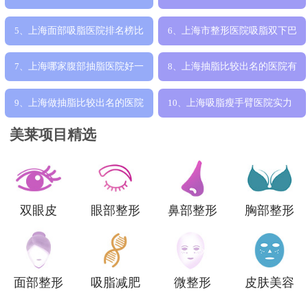
减肥效果好，
吸脂手术好，
上海面部吸脂医院排名榜比
上海市整形医院吸脂双下巴
5、
6、
较好的哪家呢
手术哪家历害
上海哪家腹部抽脂医院好一
上海抽脂比较出名的医院有
7、
8、
点，吸脂技术
哪些，哪家吸
上海做抽脂比较出名的医院
上海吸脂瘦手臂医院实力
9、
10、
是哪家，吸脂
排名榜更新，哪
美莱项目精选
双眼皮
眼部整形
鼻部整形
胸部整形
面部整形
吸脂减肥
微整形
皮肤美容