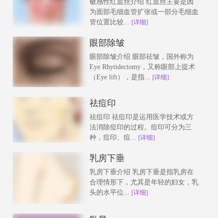
敏感性红血丝介绍 红血丝主要是因
为面部毛细血管扩张或一部分毛细血
管位置比较...
[详细]
眼部除皱
眼部除皱介绍 眼部祛皱，国外称为
Eye Rhytidectomy，又称眼部上提术
（Eye lift），是指...
[详细]
祛痘印
祛痘印 祛痘印是运用医学技术或方
法消除痘印的过程。痘印可分为三
种，痘印、痘...
[详细]
乳房下垂
乳房下垂介绍 乳房下垂是指乳房在
合理情形下，尤其是年轻的妇女，乳
头的水平位...
[详细]