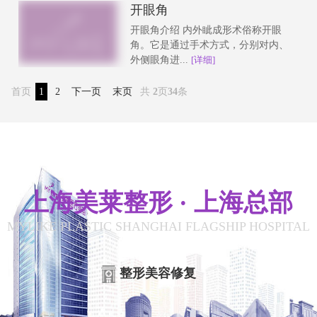
开眼角
开眼角介绍 内外眦成形术俗称开眼
角。它是通过手术方式，分别对内、
外侧眼角进...
[详细]
首页
1
2
下一页
末页
共
2
页
34
条
上海美莱整形 · 上海总部
MYLIKE PLASTIC SHANGHAI FLAGSHIP HOSPITAL
整形美容修复