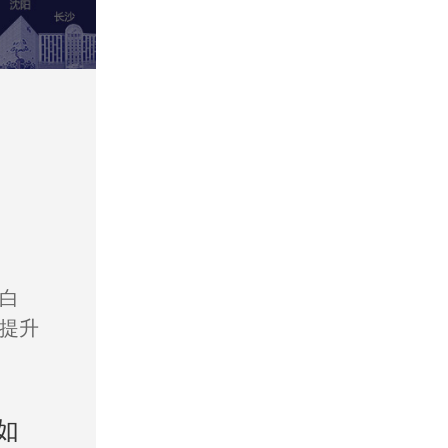
白
提升
如