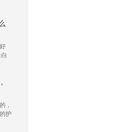
么
好
白白
，
的，
的护