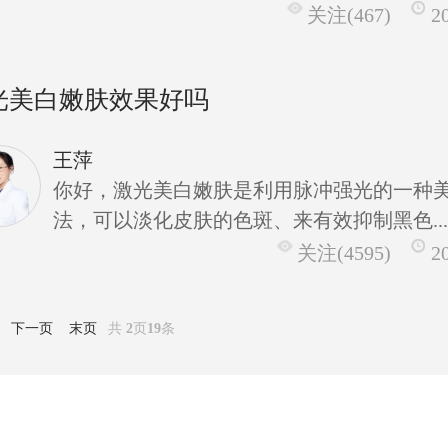
关注(467)
2
光美白嫩肤效果好吗
王萍
你好，激光美白嫩肤是利用脉冲强光的一种
法，可以淡化皮肤的色斑、来有效抑制黑色..
关注(4595)
2
下一页
末页
共
2
页
19
条