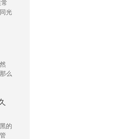
在常
同光
然
那么
久
黑的
管