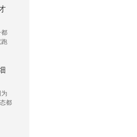
才
子都
就跑
细
因为
态都