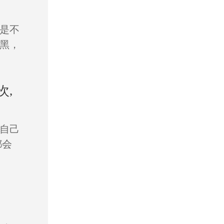
是不
黑，
次,
自己
都会