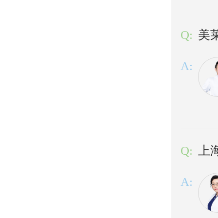
Q:
美
A:
Q:
上
A: