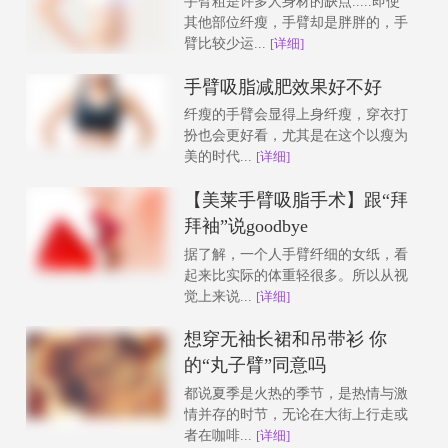
手臂粗是许多人身材的缺点.....即使
其他部位纤瘦，手臂却是胖胖的，手
臂比较少运...
[详细]
手臂吸脂减肥效果好不好
纤瘦的手臂会显得上身纤瘦，穿衣打
扮也会更好看，尤其是在这个以瘦为
美的时代...
[详细]
【美莱手臂吸脂手术】跟“拜
拜袖”说goodbye
据了解，一个人手臂纤细的女纸，看
起来比实际的体重轻很多。所以从视
觉上来说...
[详细]
想穿无袖长裙和吊带衫 你
的“丸子臂”同意吗
都说夏季是火热的季节，是热情与激
情并存的时节，无论在大街上行走或
者在咖啡...
[详细]