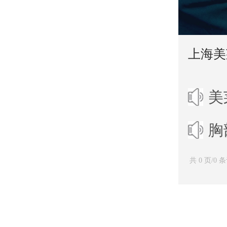
上海美
美
胸
共 0 页/0 