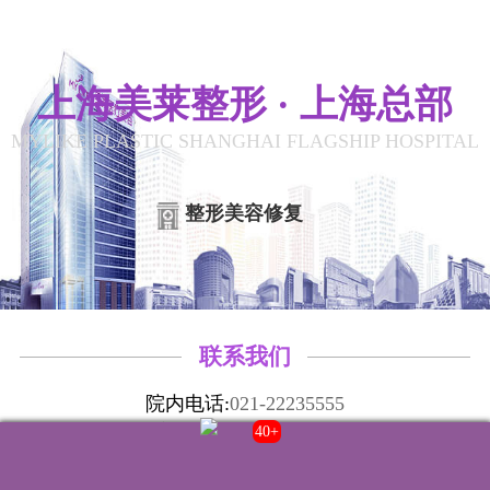
上海美莱整形 · 上海总部
MYLIKE PLASTIC SHANGHAI FLAGSHIP HOSPITAL
整形美容修复
联系我们
院内电话:
021-22235555
门诊时间:
8:00-20:00
40+
来院路线