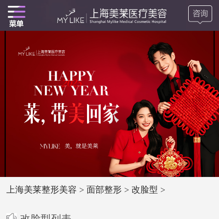
上海美莱整形美容
>
面部整形
>
改脸型
>
改脸型列表