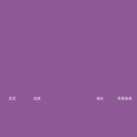
联系我们
院内电话:
021-22235555
门诊时间:
8:00-20:00
来院路线
首页
优惠
项目
美莱路线
湘ICP备14006151号-6