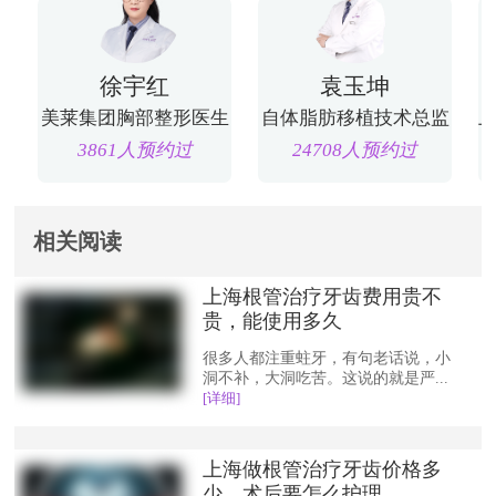
徐宇红
袁玉坤
美莱集团胸部整形医生
自体脂肪移植技术总监
3861人预约过
24708人预约过
相关阅读
上海根管治疗牙齿费用贵不
贵，能使用多久
很多人都注重蛀牙，有句老话说，小
洞不补，大洞吃苦。这说的就是严...
[详细]
上海做根管治疗牙齿价格多
少，术后要怎么护理