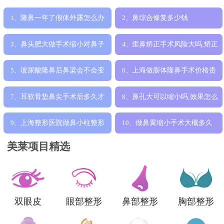
隆鼻一年了假体外露怎么办
鼻综合修复多少钱
1、
2、
鼻头肥大做手术缩小对鼻子
歪鼻矫正手术风险大吗,矫正
3、
4、
和呼吸有影响
效果好吗
玻尿酸隆鼻后鼻梁会不会变
上海做膨体隆鼻手术价格贵
5、
6、
得很宽，手术
吗,大概多少
耳软骨垫鼻尖手术后多久才
鼻孔大可以缩小吗,效果怎么
7、
8、
能恢复正常
样
上海整形医院做鼻小柱整形
做鼻翼缩小手术大概多久
9、
10、
手术多少钱
可以恢复自然
美莱项目精选
双眼皮
眼部整形
鼻部整形
胸部整形