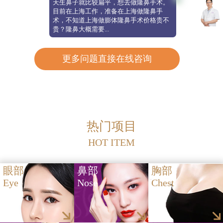
天生鼻子就比较扁平，想去做隆鼻手术。
目前在上海工作，准备在上海做隆鼻手
术，不知道上海做膨体隆鼻手术价格贵不
贵？隆鼻大概需要...
更多问题直接在线咨询
热门项目
HOT ITEM
眼部
鼻部
胸部
Eye
Nose
Chest