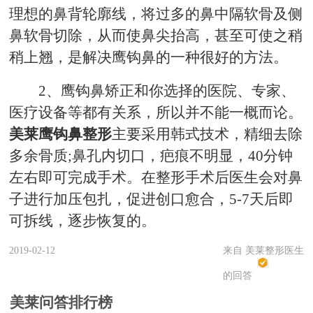
理想的鼻背轮廓线，将过多的鼻中隔软骨及侧
鼻软骨切除，从而使鼻尖抬高，甚至可使之稍
稍上翘，是解决鹰钩鼻的一种很好的方法。
2、鹰钩鼻矫正和你选择的医院、专家、
医疗设备等都有关系，所以并不能一概而论。
美莱鹰钩鼻整形
主要采用韩式技术，精细去除
多余骨质;鼻孔内切口，疤痕不明显，40分钟
左右即可完成手术。在整形手术后医生会对鼻
子进行加压包扎，促进创口愈合，5-7天后即
可拆线，逐步恢复的。
2019-02-12
来自 美莱整形医生
的回答
美莱问答排行榜