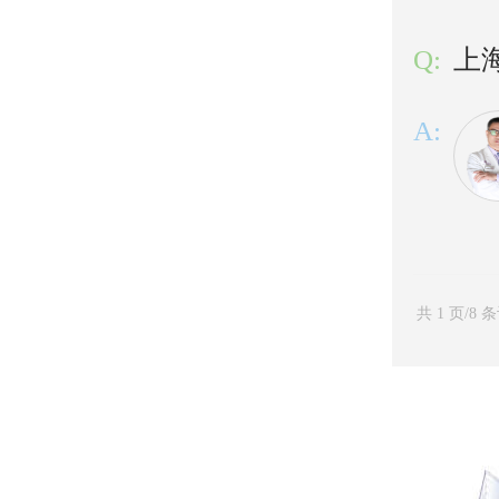
Q:
上
A:
共 1 页/8 