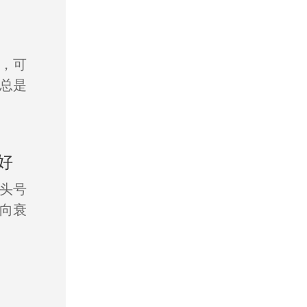
，可
总是
好
头号
向衰