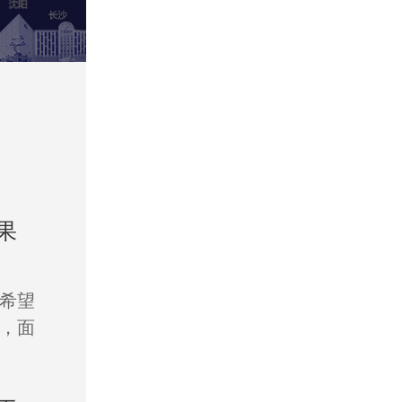
果
希望
，面