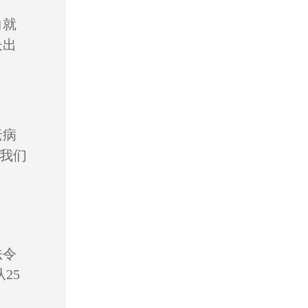
白就
长出
老病
我们
法令
25