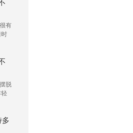
不
很有
着时
不
摆脱
年轻
持多